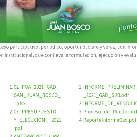
eso participativo, periódico, oportuno, claro y veraz, con info
n institucional, que conlleva la formulación, ejecución y evalu
02_POA_2021_GAD_
INFORME_PRELIMINAR
SAN_JUAN_BOSCO_
_2021_GAD_SJB.pdf
1.xlsx
INFORME_DE_RENDICI
03_PRESUPUESTO_
Proceso_de_Rendicion
Y_EJECUCION__2021
ReporteInformeGad.pdf
.pdf
ANTEPROYECTO_PR