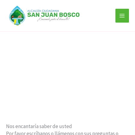
Ir
al
contenido
Visita San Juan Bosco
Contáctenos
Nos encantaría saber de usted
Por favor escríbanos o llámenos con sus preguntas o