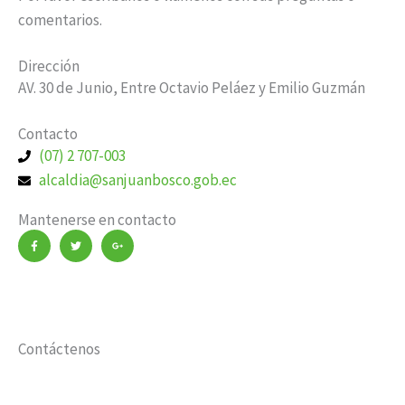
comentarios.
Dirección
AV. 30 de Junio, Entre Octavio Peláez y Emilio Guzmán
Contacto
(07) 2 707-003
alcaldia@sanjuanbosco.gob.ec
Mantenerse en contacto
F
T
G
a
w
o
c
i
o
e
t
g
b
t
l
o
e
e
o
r
-
k
p
-
l
f
u
s
Contáctenos
-
g