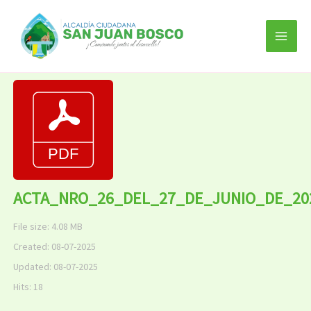
Ir
al
contenido
ACTA_NRO_26_DEL_27_DE_JUNIO_DE_20
File size: 4.08 MB
Created: 08-07-2025
Updated: 08-07-2025
Hits: 18