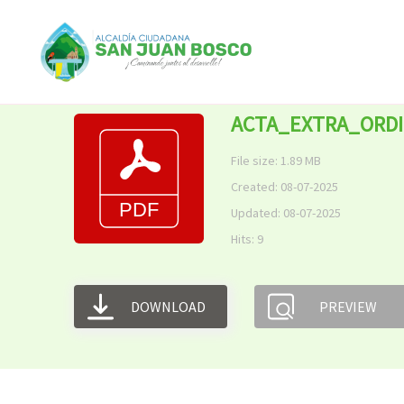
Ir
al
contenido
ACTA_EXTRA_ORDI
File size: 1.89 MB
Created: 08-07-2025
Updated: 08-07-2025
Hits: 9
DOWNLOAD
PREVIEW