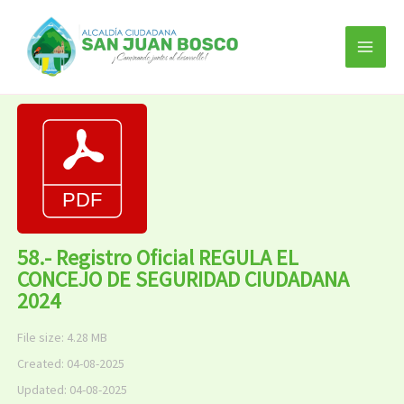
Ir
al
contenido
58.- Registro Oficial REGULA EL
CONCEJO DE SEGURIDAD CIUDADANA
2024
File size: 4.28 MB
Created: 04-08-2025
Updated: 04-08-2025