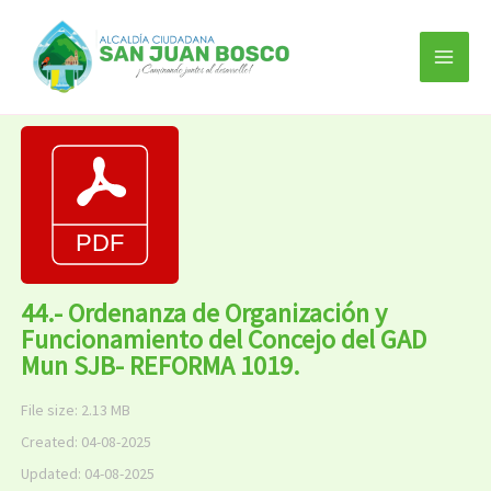
Ir
al
contenido
44.- Ordenanza de Organización y
Funcionamiento del Concejo del GAD
Mun SJB- REFORMA 1019.
File size: 2.13 MB
Created: 04-08-2025
Updated: 04-08-2025