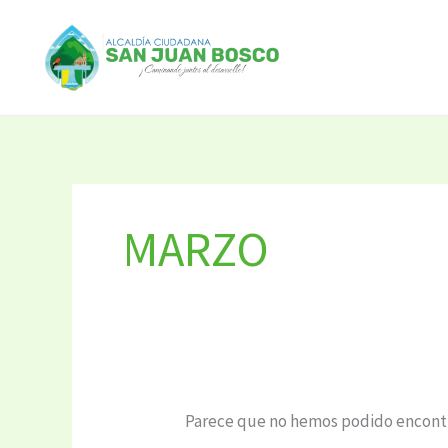
Ir
Buscar
al
por:
contenido
MARZO
Parece que no hemos podido encontr