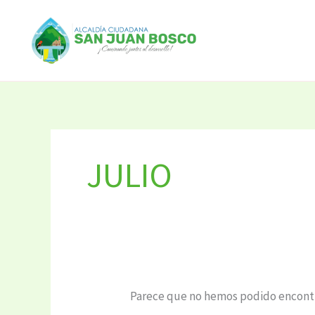
Ir
Buscar
al
por:
contenido
JULIO
Parece que no hemos podido encontr