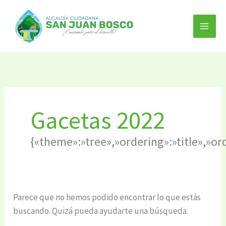
Ir
Buscar
al
por:
contenido
Gacetas 2022
{«theme»:»tree»,»ordering»:»title»,»o
Parece que no hemos podido encontrar lo que estás
buscando. Quizá pueda ayudarte una búsqueda.