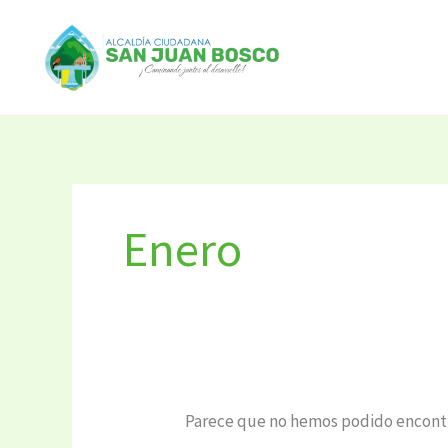
Ir
Buscar
al
por:
contenido
Enero
Parece que no hemos podido encontr