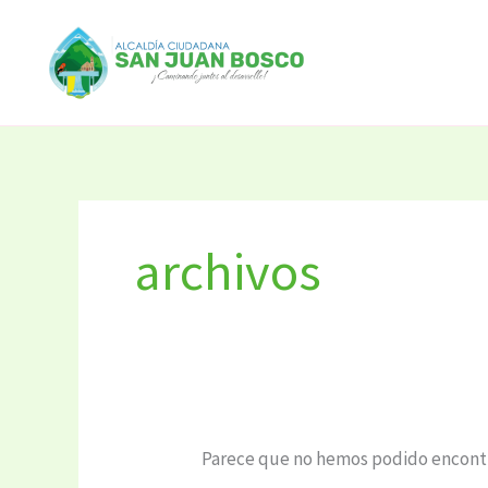
Ir
Buscar
al
por:
contenido
archivos
Parece que no hemos podido encontr