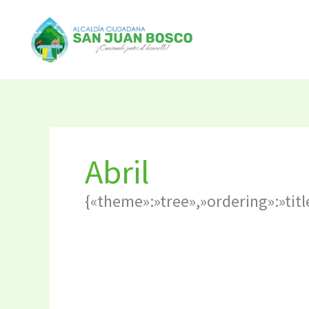
Ir
Buscar
al
por:
contenido
Abril
{«theme»:»tree»,»ordering»:»tit