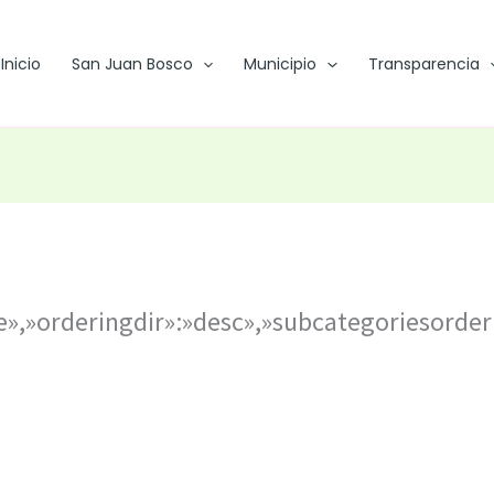
Inicio
San Juan Bosco
Municipio
Transparencia
le»,»orderingdir»:»desc»,»subcategoriesorde