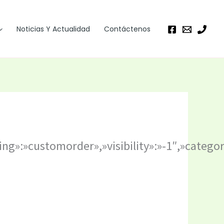
Noticias Y Actualidad
Contáctenos
ring»:»customorder»,»visibility»:»-1″,»cate