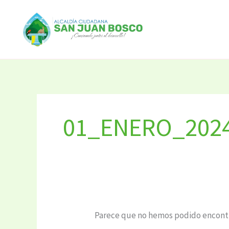
Ir
Buscar
al
por:
contenido
01_ENERO_202
Parece que no hemos podido encontr