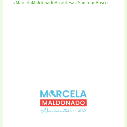
#MarcelaMaldonadoAlcaldesa
#SanJuanBosco